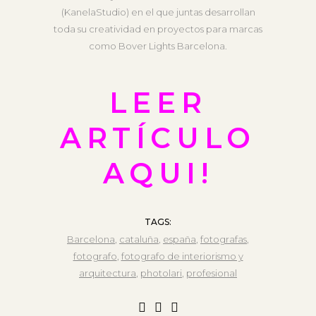
(KanelaStudio) en el que juntas desarrollan
toda su creatividad en proyectos para marcas
como Bover Lights Barcelona.
LEER
ARTÍCULO
AQUI!
TAGS:
Barcelona
,
cataluña
,
españa
,
fotografas
,
fotografo
,
fotografo de interiorismo y
arquitectura
,
photolari
,
profesional