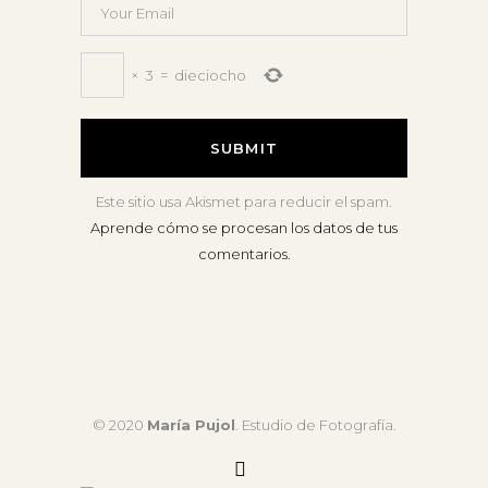
×
3
=
dieciocho
Este sitio usa Akismet para reducir el spam.
Aprende cómo se procesan los datos de tus
comentarios.
© 2020
María Pujol
. Estudio de Fotografía.