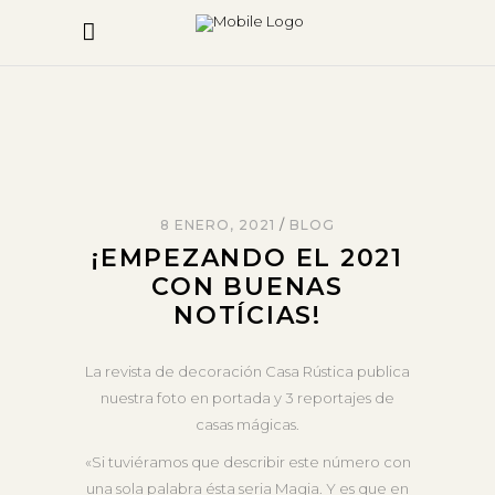
8 ENERO, 2021
BLOG
¡EMPEZANDO EL 2021
CON BUENAS
NOTÍCIAS!
La revista de decoración Casa Rústica publica
nuestra foto en portada y 3 reportajes de
casas mágicas.
«Si tuviéramos que describir este número con
una sola palabra ésta seria Magia. Y es que en