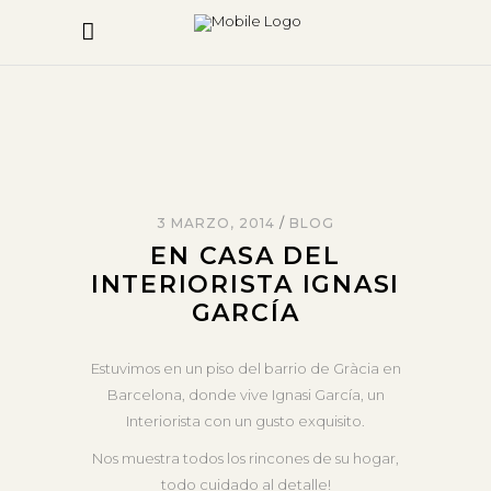
3 MARZO, 2014
BLOG
EN CASA DEL
INTERIORISTA IGNASI
GARCÍA
Estuvimos en un piso del barrio de Gràcia en
Barcelona, donde vive Ignasi García, un
Interiorista con un gusto exquisito.
Nos muestra todos los rincones de su hogar,
todo cuidado al detalle!