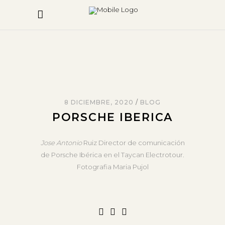
8 DICIEMBRE, 2020
BLOG
PORSCHE IBERICA
Jose Antonio
Ruiz Director de comunicación
de Porsche Ibérica en el Taycan Electrotour.
Fotografia Maria Pujol