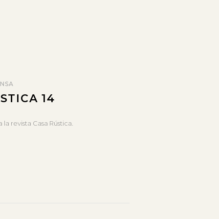
NSA
STICA 14
 la revista Casa Rústica.