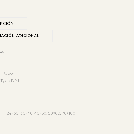
IPCIÓN
MACIÓN ADICIONAL
es
al Paper
 Type DP Il
e
24×30, 30×40, 40×50, 50×60, 70×100