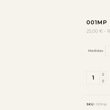
001MP
25,00
€
-
1
Medidas
001mp
SKU: