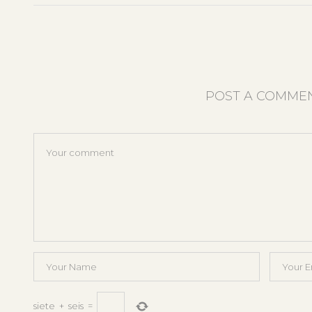
POST A COMME
siete
+
seis
=