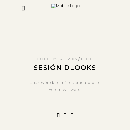
19 DICIEMBRE, 2013
BLOG
SESIÓN DLOOKS
Una sesión de lo más divertida! pronto
veremos la web…