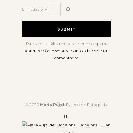
8
−
cuatro
=
Este sitio usa Akismet para reducir el spam.
Aprende cómo se procesan los datos de tus
comentarios.
© 2020
María Pujol
. Estudio de Fotografía.