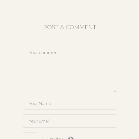
POST A COMMENT
−
4
=
cuatro