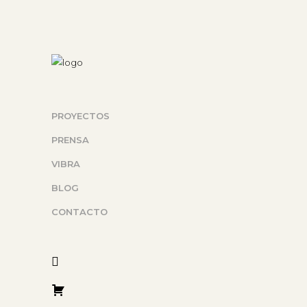
PROYECTOS
PRENSA
VIBRA
BLOG
CONTACTO