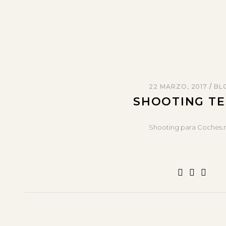
22 MARZO, 2017
BL
SHOOTING TE
Shooting para Coches.