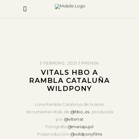
5 FEBRERO, 2021
PRENSA
VITALS HBO A
RAMBLA CATALUÑA
WILDPONY
Lona Rambla Catalunya de la serie
documental Vitals, de
@hbo_es
, producida
por
@elterrat
Fotografía
@mariapujol
Postproducción
@wildponyfilms