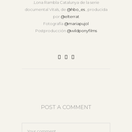
.Lona Rambla Catalunya de la serie
documental Vitals, de
@hbo_es
, producida
por
@elterrat
Fotografía
@mariapujol
Postproducción
@wildponyfilms
POST A COMMENT