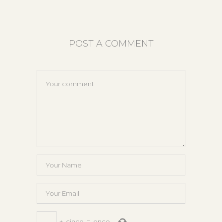
POST A COMMENT
+
cinco
=
once