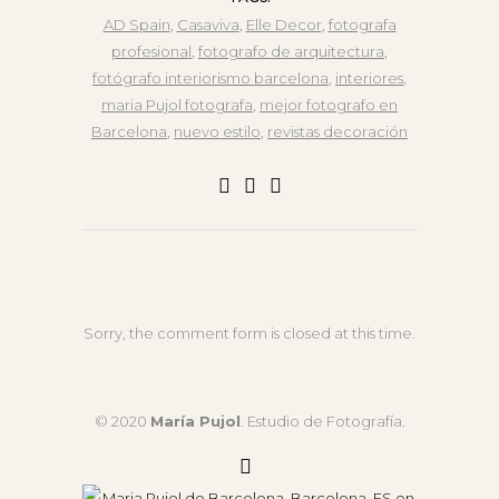
AD Spain
,
Casaviva
,
Elle Decor
,
fotografa
profesional
,
fotografo de arquitectura
,
fotógrafo interiorismo barcelona
,
interiores
,
maria Pujol fotografa
,
mejor fotografo en
Barcelona
,
nuevo estilo
,
revistas decoración
Sorry, the comment form is closed at this time.
© 2020
María Pujol
. Estudio de Fotografía.