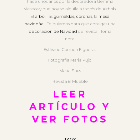
hace unos años por la decoradora Gemma
Mateos y que hoy se alquila a través de Airbnb.
El
árbol
, las
guirnaldas
,
coronas
, la
mesa
navideña
… Te guiamos para que consigas una
decoración de Navidad
de revista. ¡Toma
nota!
Estilismo Carmen Figueras
Fotografia Maria Pujol
Masia Saus
Revista El Mueble
LEER
ARTÍCULO Y
VER FOTOS
TAGS: